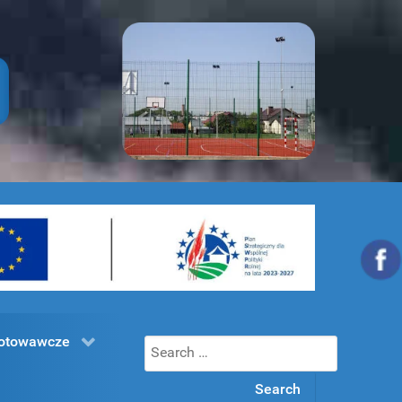
gotowawcze
Search
for: