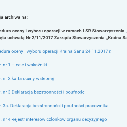
ja archiwalna:
edura oceny i wyboru operacji w ramach LSR Stowarzyszenia ,
jęta uchwałą Nr 2/11/2017 Zarządu Stowarzyszenia ,,Kraina Sa
edura oceny i wyboru operacji Kraina Sanu 24.11.2017 r.
ł. nr 1 – cele i wskaźniki
ł. nr 2 karta oceny wstepnej
ł. nr 3 Deklaracja bezstronności i poufności
ł. 3a. Deklaracja bezstronności i poufności pracownika
ł. nr 4 -rejestr interesów członków organu decyzyjnego