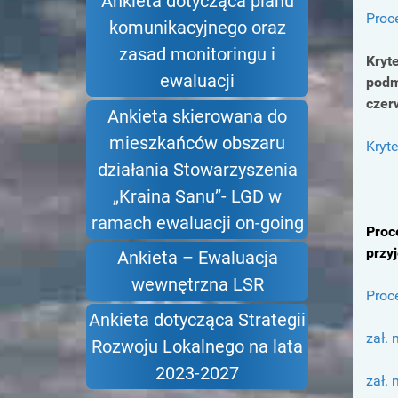
Ankieta dotycząca planu
Proc
komunikacyjnego oraz
zasad monitoringu i
Kryt
ewaluacji
podm
czer
Ankieta skierowana do
mieszkańców obszaru
Kryte
działania Stowarzyszenia
„Kraina Sanu”- LGD w
ramach ewaluacji on-going
Proc
przy
Ankieta – Ewaluacja
wewnętrzna LSR
Proc
Ankieta dotycząca Strategii
zał. 
Rozwoju Lokalnego na lata
2023-2027
zał. 