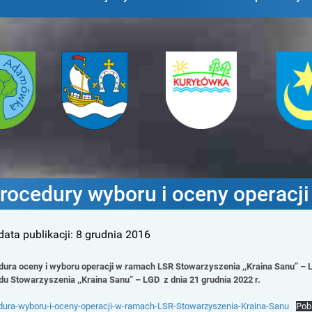
ina
Gmina
Gmina
Gmi
ówka
Jarosław
Kuryłówka
Sien
rocedury wyboru i oceny operacji
data publikacji:
8 grudnia 2016
dura oceny i wyboru operacji w ramach LSR Stowarzyszenia ,,Kraina Sanu” – 
u Stowarzyszenia ,,Kraina Sanu” – LGD z dnia 21 grudnia 2022 r.
dura-wyboru-i-oceny-operacji-w-ramach-LSR-Stowarzyszenia-Kraina-Sanu
Pob