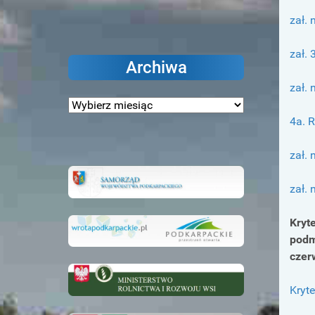
zał. 
zał. 
Archiwa
zał. 
Archiwa
4a. R
zał. 
zał.
Kryt
podm
czer
Kryte