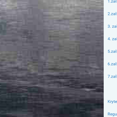
1.zał
2.zał
3. z
4. za
5.zał
6.zał
7.za
Kryte
Regu