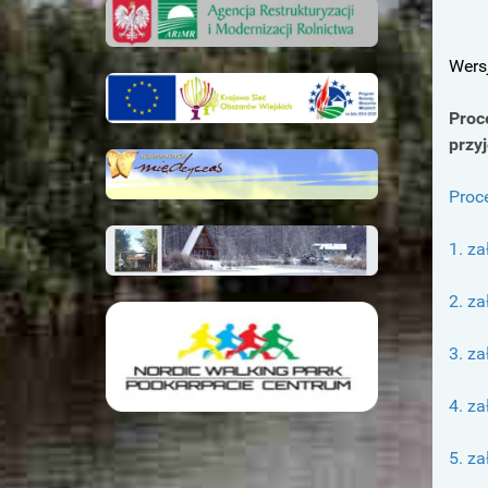
Wers
Proc
przy
Proc
1. za
2. za
3. za
4. za
5. za