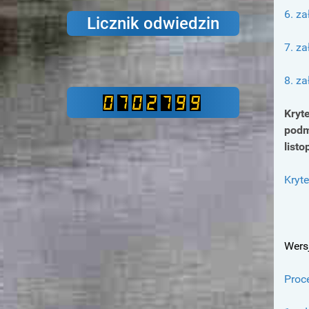
6. za
Licznik odwiedzin
7. za
8. z
Kryt
podm
listo
Kryte
Wers
Proc