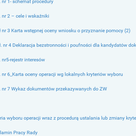
. nr 1- schemat procedury
. nr 2 – cele i wskaźniki
ał nr 3 Karta wstępnej oceny wniosku o przyznanie pomocy (2)
ł. nr 4 Deklaracja bezstronności i poufności dla kandydatów do
. nr5-rejestr interesów
. nr 6_Karta oceny operacji wg lokalnych kryteriów wyboru
ł. nr 7 Wykaz dokumentów przekazywanych do ZW
ria wyboru operacji wraz z procedurą ustalania lub zmiany kryt
lamin Pracy Rady