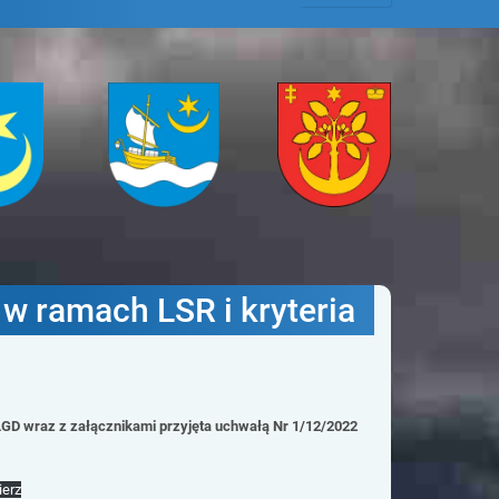
na
Gmina
Gmina
iawa
Tryńcza
Wiązownica
 w ramach LSR i kryteria
LGD wraz z załącznikami przyjęta uchwałą Nr 1/12/2022
ierz