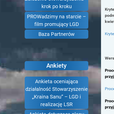
krok po kroku
Kryt
podm
PROWadzimy na starcie –
kwie
film promujący LGD
Baza Partnerów
Kryte
Wers
Ankiety
Proc
przy
Ankieta oceniająca
działalność Stowarzyszenie
Proc
„Kraina Sanu” – LGD i
Proc
realizację LSR
przy