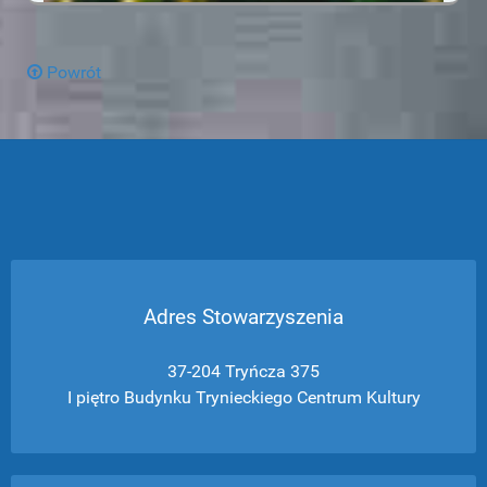
Powrót
Adres Stowarzyszenia
37-204 Tryńcza 375
I piętro Budynku Trynieckiego Centrum Kultury