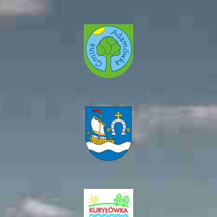
Gmina
Adamówka
Gmina
Jarosław
Gmina