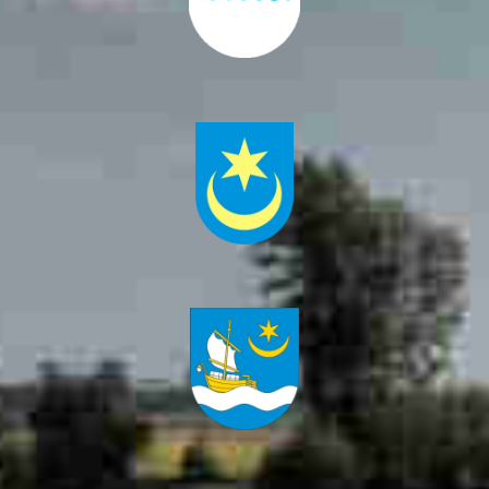
Kuryłówka
Gmina
Sieniawa
Gmina
Tryńcza