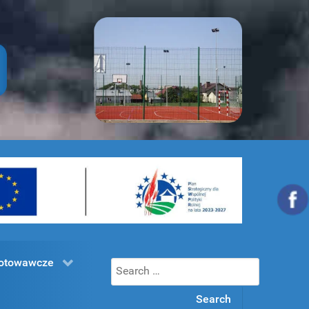
gotowawcze
Search
for: