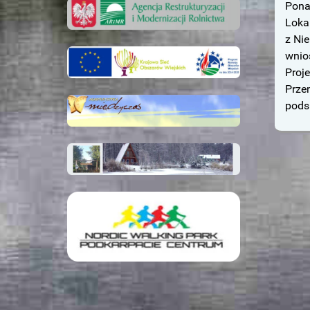
Pona
Loka
z Ni
wnio
Proj
Prze
pods