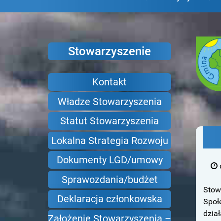
Stowarzyszenie
Gm
Adam
Kontakt
Władze Stowarzyszenia
Statut Stowarzyszenia
Lokalna Strategia Rozwoju
Dokumenty LGD/umowy
Sprawozdania/budżet
Stow
Deklaracja członkowska
Społ
dział
Założenie Stowarzyszenia –