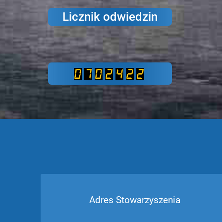
Licznik odwiedzin
Adres Stowarzyszenia