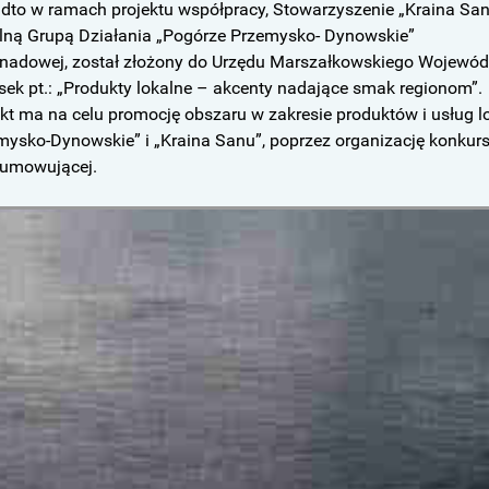
dto w ramach projektu współpracy, Stowarzyszenie „Kraina San
lną Grupą Działania „Pogórze Przemysko- Dynowskie”
enadowej, został złożony do Urzędu Marszałkowskiego Wojewó
sek pt.: „Produkty lokalne – akcenty nadające smak regionom”.
ekt ma na celu promocję obszaru w zakresie produktów i usług 
mysko-Dynowskie” i „Kraina Sanu”, poprzez organizację konkursu
umowującej.