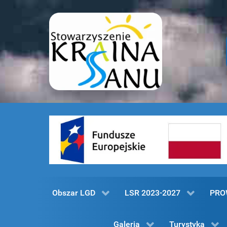
Obszar LGD
LSR 2023-2027
PRO
Galeria
Turystyka