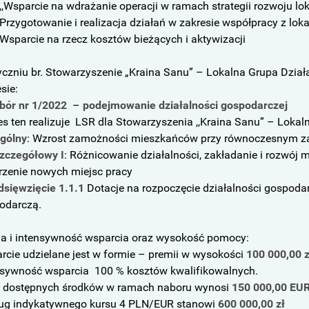
 ,,Wsparcie na wdrażanie operacji w ramach strategii rozwoju l
Przygotowanie i realizacja działań w zakresie współpracy z loka
 Wsparcie na rzecz kosztów bieżących i aktywizacji
yczniu br. Stowarzyszenie „Kraina Sanu” – Lokalna Grupa Dzia
sie:
bór nr 1/2022
–
podejmowanie działalności gospodarczej
es ten realizuje LSR dla Stowarzyszenia ,,Kraina Sanu” – Lokal
ogólny
: Wzrost zamożności mieszkańców przy równoczesnym z
szczegółowy I
: Różnicowanie działalności, zakładanie i rozwój 
orzenie nowych miejsc pracy
dsięwzięcie 1.1.1
Dotacje na rozpoczęcie działalności gospoda
odarczą.
a i intensywność wsparcia oraz wysokość pomocy:
rcie udzielane jest w formie – premii w wysokości
100 000,00 z
nsywność wsparcia 100 % kosztów kwalifikowalnych.
t dostępnych środków w ramach naboru wynosi
150 000,00 EU
ug indykatywnego kursu 4 PLN/EUR stanowi
600 000,00 zł