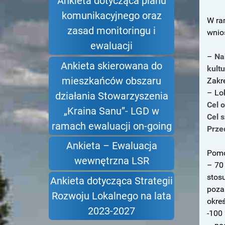
Ankieta dotycząca planu
komunikacyjnego oraz
W ra
zasad monitoringu i
wnio
ewaluacji
–
Na
Ankieta skierowana do
kultu
mieszkańców obszaru
Zakr
– Lo
działania Stowarzyszenia
Cel 
„Kraina Sanu”- LGD w
Cel 
ramach ewaluacji on-going
Prze
Ankieta – Ewaluacja
Pomo
wewnętrzna LSR
– 70
stos
Ankieta dotycząca Strategii
poza
Rozwoju Lokalnego na lata
okreś
2023-2027
-100