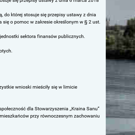
osuje się przepisy ustawy z dnia 6 marca 2018
 do której stosuje się przepisy ustawy z dnia
ga się o pomoc w zakresie określonym w § 2 ust.
jednostki sektora finansów publicznych.
otych.
tkie wnioski mieściły się w limicie
 społeczność dla Stowarzyszenia ,,Kraina Sanu”
ci mieszkańców przy równoczesnym zachowaniu