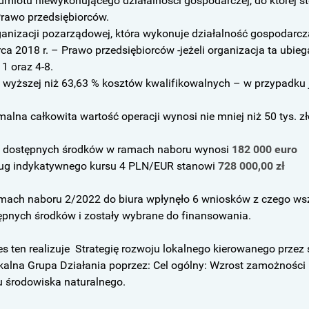
dmiotu niewykonującego działalności gospodarczej, do której st
Prawo przedsiębiorców.
anizacji pozarządowej, która wykonuje działalność gospodarczą,
ca 2018 r. – Prawo przedsiębiorców -jeżeli organizacja ta ubie
 1 oraz 4-8.
e wyższej niż 63,63 % kosztów kwalifikowalnych – w przypadku 
alna całkowita wartość operacji wynosi nie mniej niż 50 tys. zł
t dostępnych środków w ramach naboru wynosi
182 000 euro
ug indykatywnego kursu 4 PLN/EUR stanowi
728 000,00 zł
mach naboru 2/2022 do biura wpłynęło 6 wniosków z czego wszys
ępnych środków i zostały wybrane do finansowania.
es ten realizuje Strategię rozwoju lokalnego kierowanego przez
kalna Grupa Działania poprzez: Cel ogólny: Wzrost zamożnoś
u środowiska naturalnego.