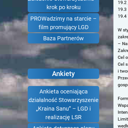
19.2
krok po kroku
19.3 
19.4
PROWadzimy na starcie –
film promujący LGD
W st
zakre
Baza Partnerów
–
Na
Zakr
Cel 
Cel 
i tw
Ankiety
Prze
gosp
Ankieta oceniająca
Form
działalność Stowarzyszenie
Wspa
„Kraina Sanu” – LGD i
Inte
realizację LSR
Limi
wedł