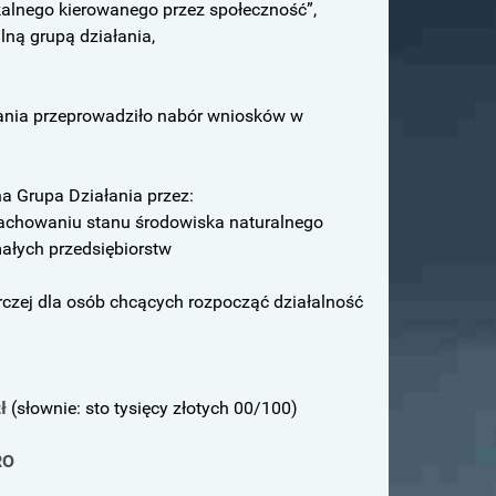
okalnego kierowanego przez społeczność”,
lną grupą działania,
łania przeprowadziło nabór wniosków w
na Grupa Działania przez:
achowaniu stanu środowiska naturalnego
małych przedsiębiorstw
rczej dla osób chcących rozpocząć działalność
ł
(słownie: sto tysięcy złotych 00/100)
RO