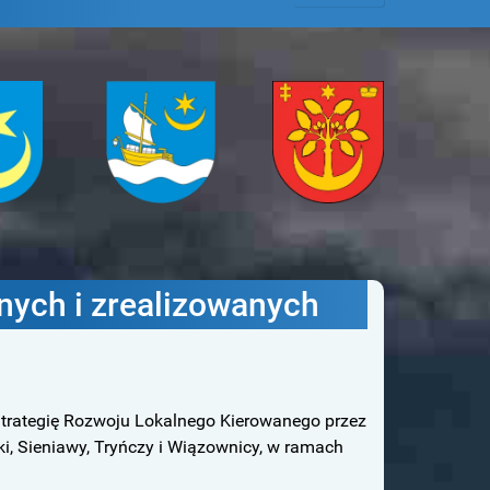
na
Gmina
Gmina
iawa
Tryńcza
Wiązownica
nych i zrealizowanych
 Strategię Rozwoju Lokalnego Kierowanego przez
i, Sieniawy, Tryńczy i Wiązownicy, w ramach