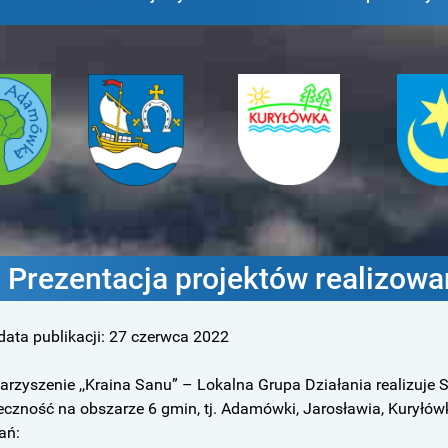
ina
Gmina
Gmina
Gmi
ówka
Jarosław
Kuryłówka
Sien
Prezentacja projektów realizowa
data publikacji:
27 czerwca 2022
arzyszenie ,,Kraina Sanu” – Lokalna Grupa Działania realizuje
eczność na obszarze 6 gmin, tj. Adamówki, Jarosławia, Kuryłówk
ań: