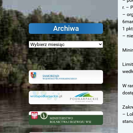
– po
r. – 
– org
6mar
Archiwa
1 pkt
– ni
Archiwa
Minim
Limi
wedł
W ra
dost
Zakr
– Lo
stan