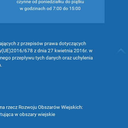
czynne od poniedziałku do piątku
w godzinach od 7:00 do 15:00
ających z przepisów prawa dotyczących
y(UE)2016/678 z dnia 27 kwietnia 2016r. w
ego przepływu tych danych oraz uchylenia
.
 na rzecz Rozwoju Obszarów Wiejskich:
tująca w obszary wiejskie