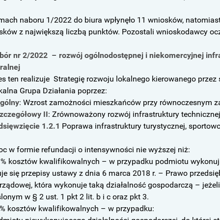
mach naboru 1/2022 do biura wpłynęło 11 wniosków, natomiast 
sków z największą liczbą punktów. Pozostali wnioskodawcy ocz
bór nr 2/2022
–
rozwój ogólnodostępnej i niekomercyjnej infra
ralnej
es ten realizuje Strategię rozwoju lokalnego kierowanego przez
kalna Grupa Działania poprzez:
ogólny
: Wzrost zamożności mieszkańców przy równoczesnym z
szczegółowy II
: Zrównoważony rozwój infrastruktury technicznej
dsięwzięcie 1.2.1
Poprawa infrastruktury turystycznej, sportowo 
c w formie refundacji o intensywności nie wyższej niż:
 % kosztów kwalifikowalnych – w przypadku podmiotu wykonują
uje się przepisy ustawy z dnia 6 marca 2018 r. – Prawo przedsię
rządowej, która wykonuje taką działalność gospodarczą – jeżeli
lonym w § 2 ust. 1 pkt 2 lit. b i c oraz pkt 3.
 % kosztów kwalifikowalnych – w przypadku: